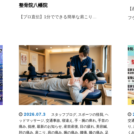
整骨院八幡院
【
【プロ直伝】1分でできる簡単な肩こり…
フ
2026.07.3
2
スタッフブログ
,
スポーツの怪我
,
ヘ
ッドマッサージ
,
交通事故
,
寝違え
,
手・腕の痺れ
,
手首の
交
痛み
,
捻挫
,
最新のお知らせ
,
産前産後
,
目の疲れ
,
美容鍼
,
り
,
肘の痛み
,
肩こり
,
肩の痛み
,
腕の痛み
,
腰痛
,
膝の痛み
,
足
く