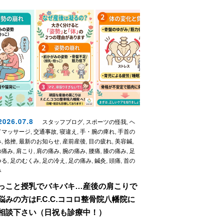
026.07.8
スタッフブログ
,
スポーツの怪我
,
ヘ
ドマッサージ
,
交通事故
,
寝違え
,
手・腕の痺れ
,
手首の
み
,
捻挫
,
最新のお知らせ
,
産前産後
,
目の疲れ
,
美容鍼
,
の痛み
,
肩こり
,
肩の痛み
,
腕の痛み
,
腰痛
,
膝の痛み
,
足
つる
,
足のむくみ
,
足の冷え
,
足の痛み
,
鍼灸
,
頭痛
,
首の
み
っこと授乳でバキバキ…産後の肩こりで
悩みの方はF.C.C.ココロ整骨院八幡院に
相談下さい（日祝も診療中！）