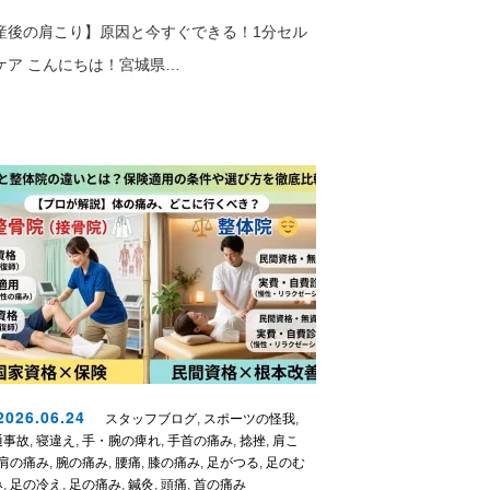
産後の肩こり】原因と今すぐできる！1分セル
ケア こんにちは！宮城県…
026.06.24
スタッフブログ
,
スポーツの怪我
,
通事故
,
寝違え
,
手・腕の痺れ
,
手首の痛み
,
捻挫
,
肩こ
肩の痛み
,
腕の痛み
,
腰痛
,
膝の痛み
,
足がつる
,
足のむ
み
,
足の冷え
,
足の痛み
,
鍼灸
,
頭痛
,
首の痛み