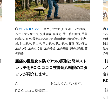
2026.07.27
2
スタッフブログ
,
スポーツの怪我
,
ヘッドマッサージ
,
交通事故
,
寝違え
,
手・腕の痺れ
,
手首
ヘ
の痛み
,
捻挫
,
最新のお知らせ
,
産前産後
,
目の疲れ
,
美容
の
鍼
,
肘の痛み
,
肩こり
,
肩の痛み
,
腕の痛み
,
腰痛
,
膝の痛み
,
鍼
,
足がつる
,
足のむくみ
,
足の冷え
,
足の痛み
,
鍼灸
,
頭痛
,
首
足
の痛み
の
簡
腰痛の慢性化を防ぐ3つの原則と簡単スト
【
レッチをF.C.C.ココロ整骨院八幡院のスタ
ル
ッフが紹介します。
台
F
A おはようございます。
【
F.C.C.ココロ整骨院…
ケ