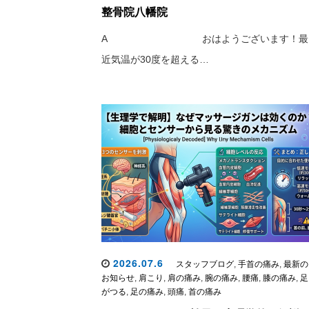
整骨院八幡院
A おはようございます！最
近気温が30度を超える…
2026.07.6
スタッフブログ
,
手首の痛み
,
最新の
お知らせ
,
肩こり
,
肩の痛み
,
腕の痛み
,
腰痛
,
膝の痛み
,
足
がつる
,
足の痛み
,
頭痛
,
首の痛み