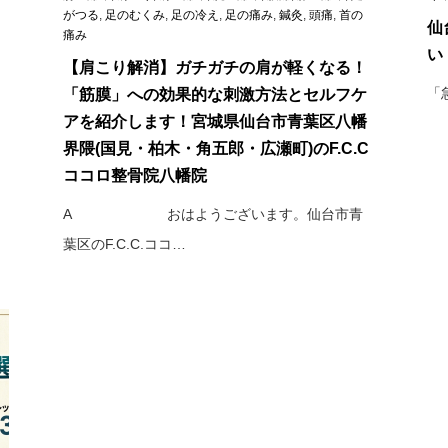
！
がつる
,
足のむくみ
,
足の冷え
,
足の痛み
,
鍼灸
,
頭痛
,
首の
仙
痛み
い
【肩こり解消】ガチガチの肩が軽くなる！
「
「筋膜」への効果的な刺激方法とセルフケ
アを紹介します！宮城県仙台市青葉区八幡
界隈(国見・柏木・角五郎・広瀬町)のF.C.C
ココロ整骨院八幡院
A おはようございます。仙台市青
葉区のF.C.C.ココ…