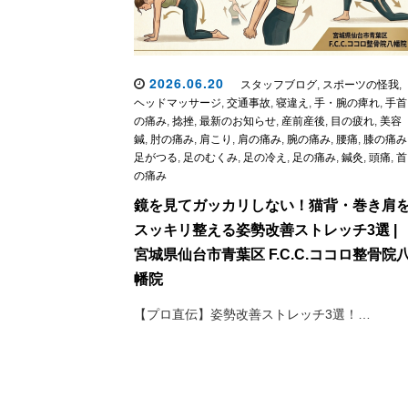
2026.06.20
スタッフブログ
,
スポーツの怪我
,
ヘッドマッサージ
,
交通事故
,
寝違え
,
手・腕の痺れ
,
手首
の痛み
,
捻挫
,
最新のお知らせ
,
産前産後
,
目の疲れ
,
美容
鍼
,
肘の痛み
,
肩こり
,
肩の痛み
,
腕の痛み
,
腰痛
,
膝の痛み
足がつる
,
足のむくみ
,
足の冷え
,
足の痛み
,
鍼灸
,
頭痛
,
首
の痛み
鏡を見てガッカリしない！猫背・巻き肩
スッキリ整える姿勢改善ストレッチ3選 |
宮城県仙台市青葉区 F.C.C.ココロ整骨院
幡院
【プロ直伝】姿勢改善ストレッチ3選！…