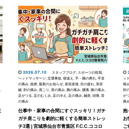
2026.07.10
2
スタッフブログ
,
スポーツの怪我
,
ヘッドマッサージ
,
交通事故
,
寝違え
,
手・腕の痺れ
,
手首
ッ
の痛み
,
捻挫
,
最新のお知らせ
,
産前産後
,
目の疲れ
,
美容
痛
,
鍼
,
肘の痛み
,
肩こり
,
肩の痛み
,
腕の痛み
,
腰痛
,
膝の痛み
,
肘
足がつる
,
足のむくみ
,
足の冷え
,
足の痛み
,
鍼灸
,
頭痛
,
首
が
の痛み
痛
説
仕事中・家事の合間にすぐスッキリ！ガチ
抱
ガチ肩こりを劇的に軽くする簡単ストレッ
お
チ3選 | 宮城県仙台市青葉区 F.C.C.ココロ
ご