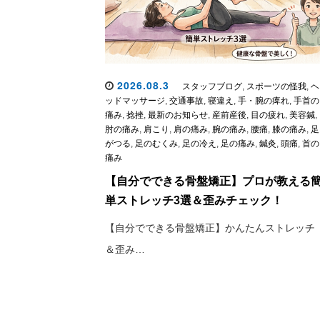
2026.08.3
スタッフブログ
,
スポーツの怪我
,
ヘ
ッドマッサージ
,
交通事故
,
寝違え
,
手・腕の痺れ
,
手首の
痛み
,
捻挫
,
最新のお知らせ
,
産前産後
,
目の疲れ
,
美容鍼
,
肘の痛み
,
肩こり
,
肩の痛み
,
腕の痛み
,
腰痛
,
膝の痛み
,
足
がつる
,
足のむくみ
,
足の冷え
,
足の痛み
,
鍼灸
,
頭痛
,
首の
痛み
【自分でできる骨盤矯正】プロが教える
単ストレッチ3選＆歪みチェック！
【自分でできる骨盤矯正】かんたんストレッチ
＆歪み…