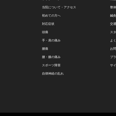
当院について・アクセス
整
初めての方へ
鍼
対応症状
交
頭痛
ス
手・肩の痛み
よ
腰痛
お
腰・膝の痛み
プ
スポーツ障害
サ
自律神経の乱れ