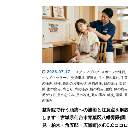
2026.07.17
スタッフブログ
,
スポーツの怪我
,
ヘッドマッサージ
,
交通事故
,
寝違え
,
手・腕の痺れ
,
手首
の痛み
,
捻挫
,
最新のお知らせ
,
産前産後
,
目の疲れ
,
美容
鍼
,
肘の痛み
,
肩こり
,
肩の痛み
,
腕の痛み
,
腰痛
,
膝の痛み
足がつる
,
足のむくみ
,
足の冷え
,
足の痛み
,
鍼灸
,
頭痛
,
首
の痛み
整骨院で行う頭痛への施術と注意点を解
します！宮城県仙台市青葉区八幡界隈(国
見・柏木・角五郎・広瀬町)のF.C.Cココロ