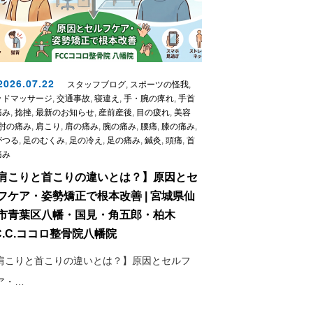
026.07.22
スタッフブログ
,
スポーツの怪我
,
ッドマッサージ
,
交通事故
,
寝違え
,
手・腕の痺れ
,
手首
痛み
,
捻挫
,
最新のお知らせ
,
産前産後
,
目の疲れ
,
美容
肘の痛み
,
肩こり
,
肩の痛み
,
腕の痛み
,
腰痛
,
膝の痛み
,
がつる
,
足のむくみ
,
足の冷え
,
足の痛み
,
鍼灸
,
頭痛
,
首
痛み
肩こりと首こりの違いとは？】原因とセ
フケア・姿勢矯正で根本改善 | 宮城県仙
市青葉区八幡・国見・角五郎・柏木
.C.C.ココロ整骨院八幡院
肩こりと首こりの違いとは？】原因とセルフ
ア・…