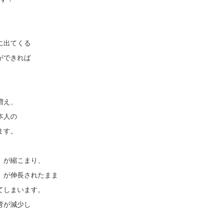
に出てくる
ができれば
増え、
本人の
ます。
）が縮こまり、
）が伸長されたまま
てしまいます。
弯が減少し