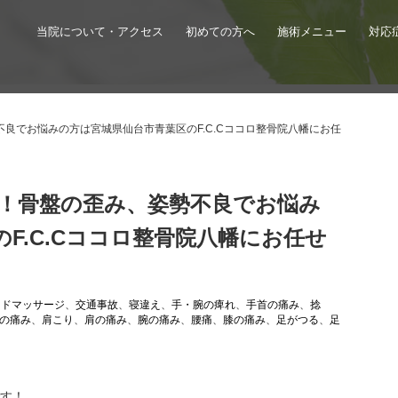
当院について・アクセス
初めての方へ
施術メニュー
対応
良でお悩みの方は宮城県仙台市青葉区のF.C.Cココロ整骨院八幡にお任
！骨盤の歪み、姿勢不良でお悩み
F.C.Cココロ整骨院八幡にお任せ
ッドマッサージ
、
交通事故
、
寝違え
、
手・腕の痺れ
、
手首の痛み
、
捻
の痛み
、
肩こり
、
肩の痛み
、
腕の痛み
、
腰痛
、
膝の痛み
、
足がつる
、
足
です！