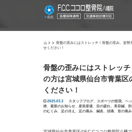
骨盤の歪みにはストレッチ！骨盤の歪み、姿勢不
せください！
骨盤の歪みにはストレッチ
の方は宮城県仙台市青葉区の
ください！
2025.03.3
スタッフブログ
、
スポーツの怪我
、
ヘ
挫
、
最新のお知らせ
、
産前産後
、
目の疲れ
、
美容鍼
、
肘
のむくみ
、
足の冷え
、
足の痛み
、
鍼灸
、
頭痛
、
首の痛み
宮城県仙台市青葉区のF.C.Cココロ整骨院八幡