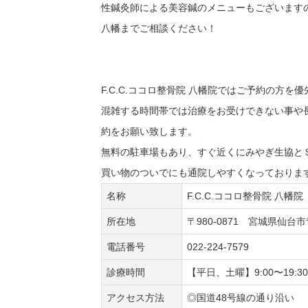
性鍼灸師による美容鍼のメニューもございますの
八幡までご相談ください！
F.C.C.ココロ整骨院 八幡院ではご予約の方
混雑する時間帯では治療をお受けできない事や
約をお願い致します。
無料の駐車場もあり、すぐ近くにみやぎ生協と
買い物のついでにも通院しやすくなっておりま
名称
F.C.C.ココロ整骨院 八幡院
所在地
〒980-0871 宮城県仙台
電話番号
022-224-7579
診療時間
【平日、土曜】9:00〜19:
アクセス方法
◎国道48号線の通り沿い