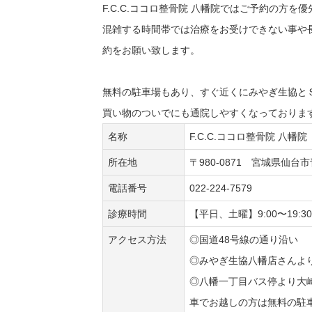
F.C.C.ココロ整骨院 八幡院ではご予約の方
混雑する時間帯では治療をお受けできない事や
約をお願い致します。
無料の駐車場もあり、すぐ近くにみやぎ生協と
買い物のついでにも通院しやすくなっておりま
名称
F.C.C.ココロ整骨院 八幡院
所在地
〒980-0871 宮城県仙台
電話番号
022-224-7579
診療時間
【平日、土曜】9:00〜19:
アクセス方法
◎国道48号線の通り沿い
◎みやぎ生協八幡店さんよ
◎八幡一丁目バス停より大
車でお越しの方は無料の駐