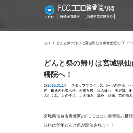
どんと祭の帰りは宮城県仙台市青葉区のF.C.C
どんと祭の帰りは宮城県仙台
幡院へ！
2025.01.14
スタッフブログ
、
スポーツの怪我
、
ヘ
挫
、
最新のお知らせ
、
産前産後
、
目の疲れ
、
美容鍼
、
肘
のむくみ
、
足の冷え
、
足の痛み
、
鍼灸
、
頭痛
、
首の痛み
宮城県仙台市青葉区のF.C.Cココロ整骨院八幡
1/14は毎年どんと祭が開催されます！