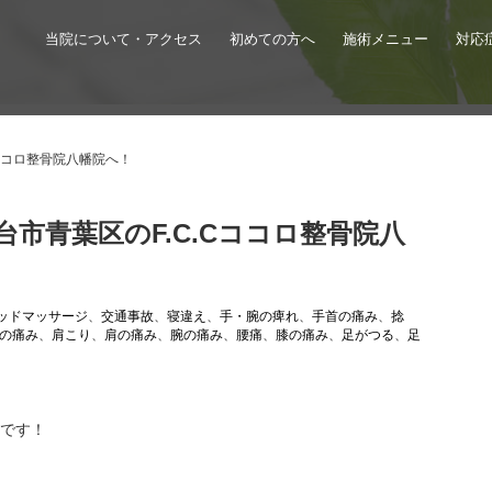
当院について・アクセス
初めての方へ
施術メニュー
対応
ココロ整骨院八幡院へ！
市青葉区のF.C.Cココロ整骨院八
ッドマッサージ
、
交通事故
、
寝違え
、
手・腕の痺れ
、
手首の痛み
、
捻
の痛み
、
肩こり
、
肩の痛み
、
腕の痛み
、
腰痛
、
膝の痛み
、
足がつる
、
足
院です！