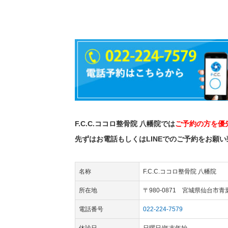
F.C.C.ココロ整骨院 八幡院では
ご予約の方を優
先ずはお電話もしくはLINEでのご予約をお願
名称
F.C.C.ココロ整骨院 八幡院
所在地
〒980-0871 宮城県仙台市青
電話番号
022-224-7579
休診日
日曜日/年末年始