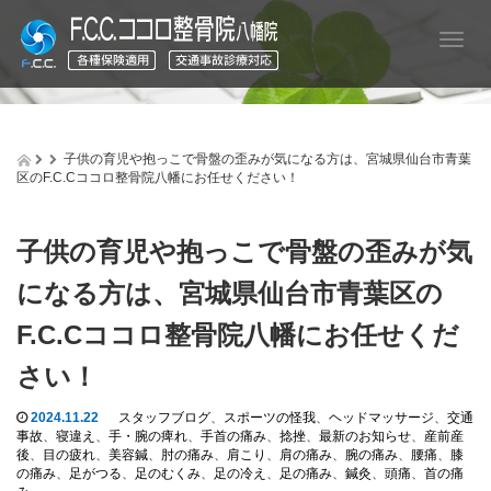
T
o
g
g
l
e
子供の育児や抱っこで骨盤の歪みが気になる方は、宮城県仙台市青葉
n
区のF.C.Cココロ整骨院八幡にお任せください！
a
v
i
子供の育児や抱っこで骨盤の歪みが気
g
a
になる方は、宮城県仙台市青葉区の
t
i
F.C.Cココロ整骨院八幡にお任せくだ
o
さい！
n
2024.11.22
スタッフブログ
、
スポーツの怪我
、
ヘッドマッサージ
、
交通
事故
、
寝違え
、
手・腕の痺れ
、
手首の痛み
、
捻挫
、
最新のお知らせ
、
産前産
後
、
目の疲れ
、
美容鍼
、
肘の痛み
、
肩こり
、
肩の痛み
、
腕の痛み
、
腰痛
、
膝
の痛み
、
足がつる
、
足のむくみ
、
足の冷え
、
足の痛み
、
鍼灸
、
頭痛
、
首の痛