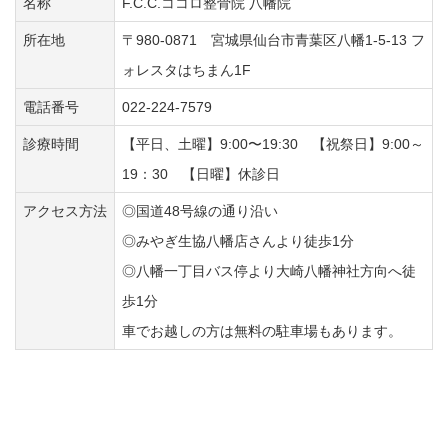
名称
F.C.C.ココロ整骨院 八幡院
所在地
〒980-0871 宮城県仙台市青葉区八幡1-5-13 フ
ォレスタはちまん1F
電話番号
022-224-7579
診療時間
【平日、土曜】9:00〜19:30 【祝祭日】9:00～
19：30 【日曜】休診日
アクセス方法
◎国道48号線の通り沿い
◎みやぎ生協八幡店さんより徒歩1分
◎八幡一丁目バス停より大崎八幡神社方向へ徒
歩1分
車でお越しの方は無料の駐車場もあります。