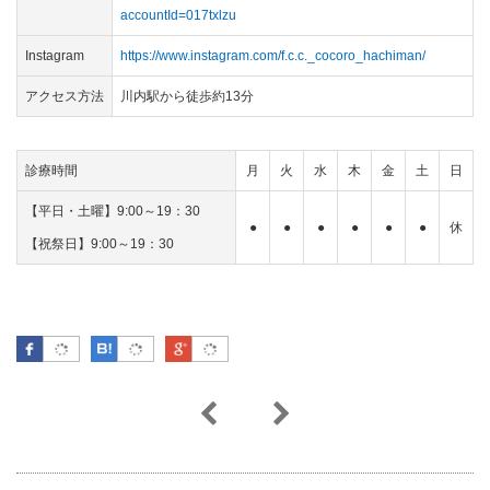
accountId=017txlzu
Instagram
https://www.instagram.com/f.c.c._cocoro_hachiman/
アクセス方法
川内駅から徒歩約13分
診療時間
月
火
水
木
金
土
日
【平日・土曜】9:00～19：30
●
●
●
●
●
●
休
【祝祭日】9:00～19：30
Facebook
はてなブックマーク
Google Plus