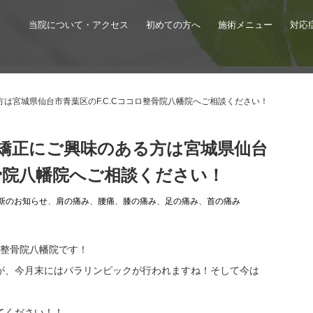
当院について・アクセス
初めての方へ
施術メニュー
対応
は宮城県仙台市青葉区のF.C.Cココロ整骨院八幡院へご相談ください！
矯正にご興味のある方は宮城県仙台
整骨院八幡院へご相談ください！
新のお知らせ
、
肩の痛み
、
腰痛
、
膝の痛み
、
足の痛み
、
首の痛み
ロ整骨院八幡院です！
が、今月末にはパラリンピックが行われますね！そして今は
てください！！