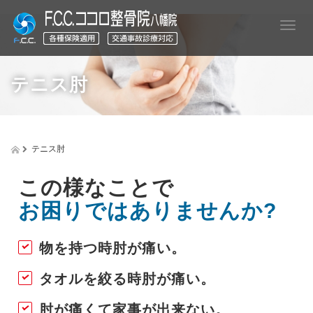
T
o
g
g
テニス肘
l
e
n
a
v
テニス肘
i
g
a
この様なことで
t
お困りではありませんか?
i
o
n
物を持つ時肘が痛い。
タオルを絞る時肘が痛い。
肘が痛くて家事が出来ない。